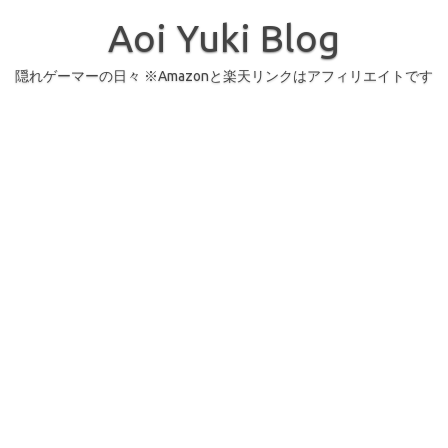
コ
ン
Aoi Yuki Blog
テ
ン
ツ
へ
隠れゲーマーの日々 ※Amazonと楽天リンクはアフィリエイトです
ス
キ
ッ
プ