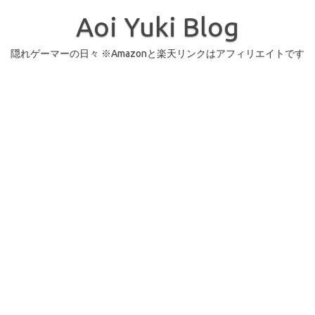
コ
ン
Aoi Yuki Blog
テ
ン
ツ
へ
隠れゲーマーの日々 ※Amazonと楽天リンクはアフィリエイトです
ス
キ
ッ
プ