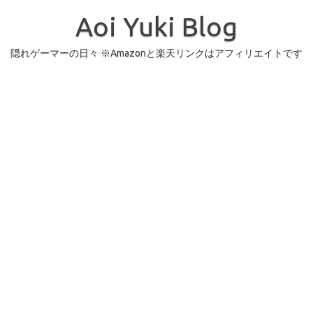
コ
ン
Aoi Yuki Blog
テ
ン
ツ
へ
隠れゲーマーの日々 ※Amazonと楽天リンクはアフィリエイトです
ス
キ
ッ
プ