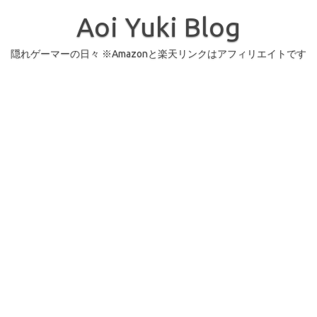
コ
ン
Aoi Yuki Blog
テ
ン
ツ
へ
隠れゲーマーの日々 ※Amazonと楽天リンクはアフィリエイトです
ス
キ
ッ
プ