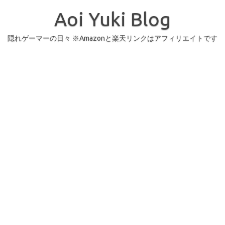
コ
ン
Aoi Yuki Blog
テ
ン
ツ
へ
隠れゲーマーの日々 ※Amazonと楽天リンクはアフィリエイトです
ス
キ
ッ
プ