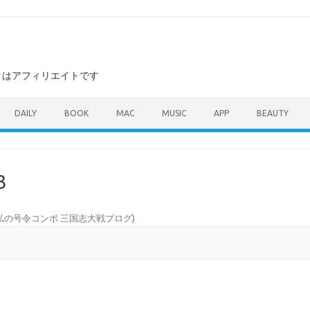
ンクはアフィリエイトです
DAILY
BOOK
MAC
MUSIC
APP
BEAUTY
3
私の号令コンボ 三国志大戦ブログ
)