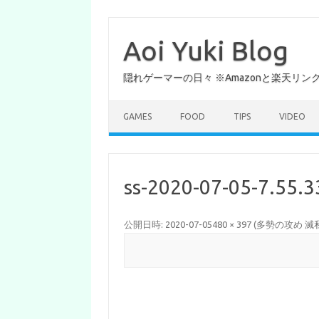
コ
ン
テ
Aoi Yuki Blog
ン
ツ
へ
隠れゲーマーの日々 ※Amazonと楽天リ
ス
キ
ッ
プ
GAMES
FOOD
TIPS
VIDEO
ss-2020-07-05-7.55.3
公開日時:
2020-07-05
480 × 397
(
多勢の攻め 滅