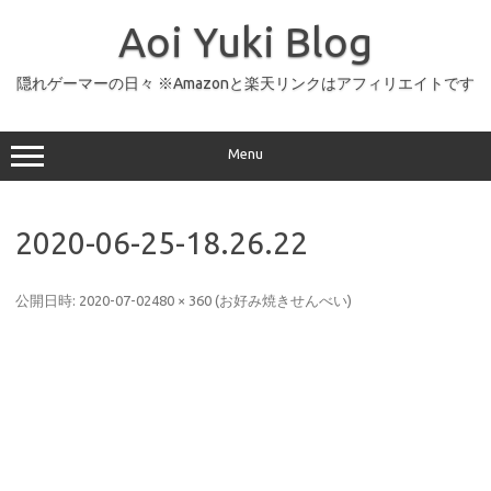
コ
ン
Aoi Yuki Blog
テ
ン
ツ
へ
隠れゲーマーの日々 ※Amazonと楽天リンクはアフィリエイトです
ス
キ
ッ
プ
Menu
2020-06-25-18.26.22
公開日時:
2020-07-02
480 × 360
(
お好み焼きせんべい
)