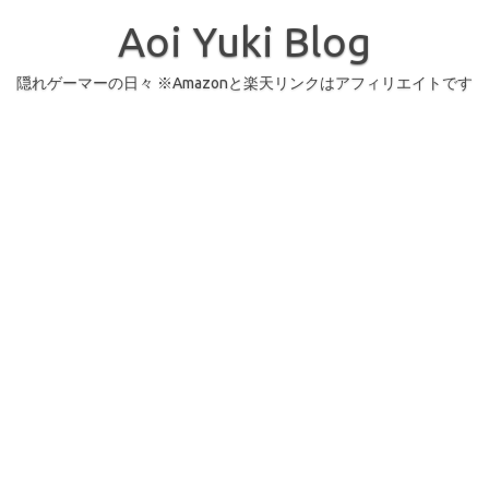
コ
ン
Aoi Yuki Blog
テ
ン
ツ
へ
隠れゲーマーの日々 ※Amazonと楽天リンクはアフィリエイトです
ス
キ
ッ
プ