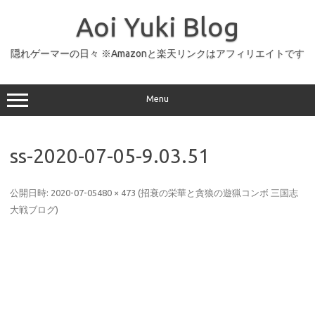
コ
ン
Aoi Yuki Blog
テ
ン
ツ
へ
隠れゲーマーの日々 ※Amazonと楽天リンクはアフィリエイトです
ス
キ
ッ
プ
Menu
ss-2020-07-05-9.03.51
公開日時:
2020-07-05
480 × 473
(
招衰の栄華と貪狼の遊猟コンボ 三国志
大戦ブログ
)