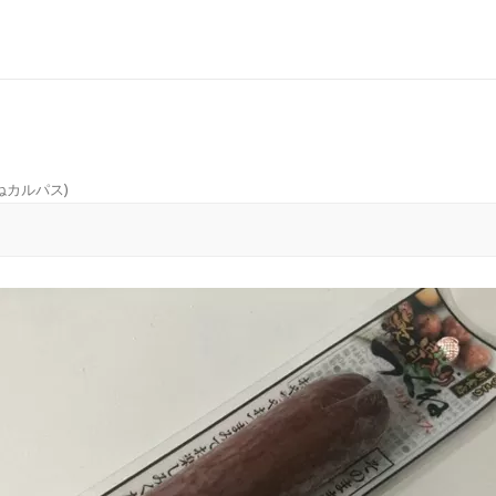
ねカルパス
)