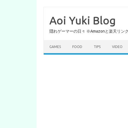
コ
ン
テ
Aoi Yuki Blog
ン
ツ
へ
隠れゲーマーの日々 ※Amazonと楽天リ
ス
キ
ッ
プ
GAMES
FOOD
TIPS
VIDEO