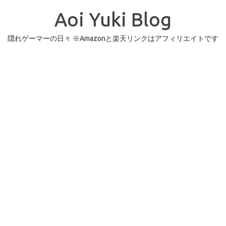
コ
ン
Aoi Yuki Blog
テ
ン
ツ
へ
隠れゲーマーの日々 ※Amazonと楽天リンクはアフィリエイトです
ス
キ
ッ
プ