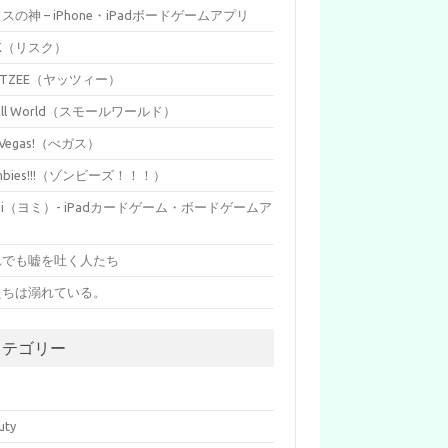
イスの神 – iPhone・iPadボードゲームアプリ
SK（リスク）
HTZEE（ヤッツィー）
all World（スモールワールド）
s Vegas!（べガス）
mbies!!!（ゾンビーズ！！！）
mi（ヨミ）- iPadカードゲーム・ボードゲームア
リ
れでも嘘を吐く人たち
たちは溺れている。
カテゴリー
p
uty