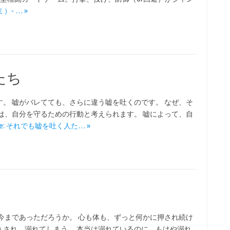
ミ）- … »
たち
。 嘘がバレてても、さらに違う嘘を吐くのです。 なぜ、そ
は、自分を守るための行動と考えられます。 嘘によって、自
ore: それでも嘘を吐く人た… »
。
今まであっただろうか。 心も体も、ずっと何かに押され続け
入され、溺れてしまう。 本当は溺れているのに、もはや溺れ