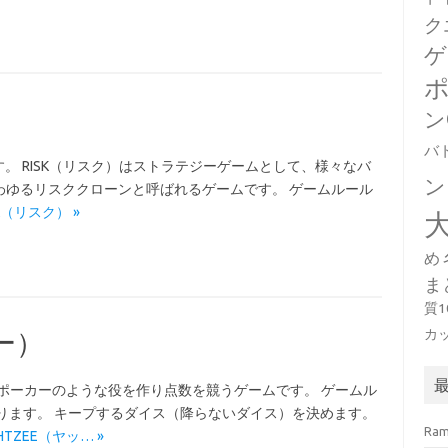
ク
ゲ
ン
バ
す。 RISK（リスク）はストラテジーゲームとして、様々なバ
ン
わゆるリスククローンと呼ばれるゲームです。 ゲームルール
ISK（リスク） »
め
ま
質
カ
ー）
てポーカーのような役を作り点数を競うゲームです。 ゲームル
ります。 キープするダイス（降らないダイス）を決めます。
Ra
YAHTZEE（ヤッ… »