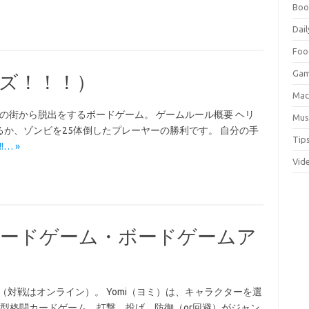
Boo
Dail
Foo
Ga
ビーズ！！！）
Ma
ゾンビの街から脱出をするボードゲーム。 ゲームルール概要 ヘリ
Mus
か、ゾンビを25体倒したプレーヤーの勝利です。 自分の手
Tip
!!… »
Vid
Padカードゲーム・ボードゲームア
用（対戦はオンライン）。 Yomi（ヨミ）は、キャラクターを選
型格闘カードゲーム。打撃、投げ、防御（or回避）がジャン