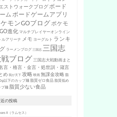
ボード
エストウォークブログ
ボードゲームアプリ
ーム
ポケモンGOブログ
ポケモ
GO進化
マルチプレイヤーオンライン
ランキ
メモ
トルアリーナ
ヨーグルト
三国志
グ
ラーメンブログ
三国志
大戦ブログ
三国志大戦動画まと
名言・格言・金言・処世訓・箴言
攻略
とめ
無課金攻略
脂
映画
我が天下
脂質ゼロ食品
10g以下のカップ麺
脂質低め
脂質少ない食品
ップ麺
最近の投稿
mses II（ラムセス）