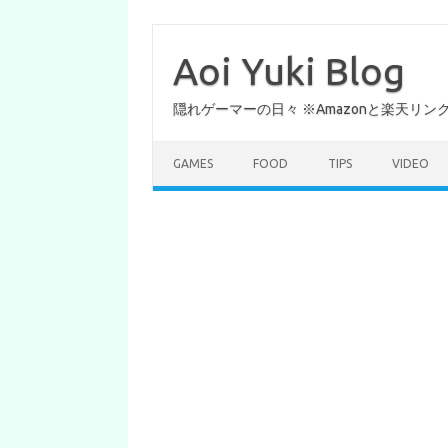
コ
ン
テ
Aoi Yuki Blog
ン
ツ
へ
隠れゲーマーの日々 ※Amazonと楽天リ
ス
キ
ッ
プ
GAMES
FOOD
TIPS
VIDEO