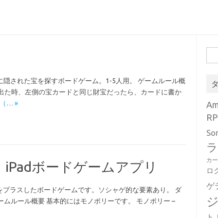
検
）
索:
の下に隠された宝を探すボードゲーム。1-5人用。 ゲームルール概
が出た時、左側の宝カードと同じ財宝だったら、カードに書か
II（… »
A
RP
So
ラ
カ
ne・iPadボードゲームアプリ
ロ
ゲ
をプラスしたボードゲームです。ソシャゲ的な要素あり。 ダ
 ゲームルール概要 基本的にはモノポリーです。 モノポリー –
ト