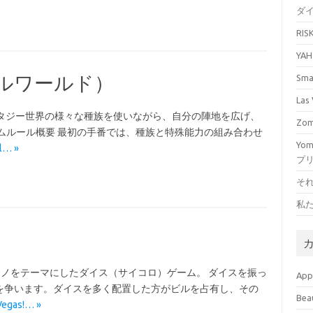
ダ
RI
YA
モールワールド）
Sm
La
）ファンタジー世界の様々な種族を使いながら、自分の陣地を広げ、
Zo
ムルール概要 最初の手番では、種族と特殊能力の組み合わせ
Yo
l… »
プ
そ
私
のカジノをテーマにしたダイス（サイコロ）ゲーム。 ダイスを振っ
Ap
を争います。ダイスを多く配置した方がビルを占有し、その
Bea
Vegas!… »