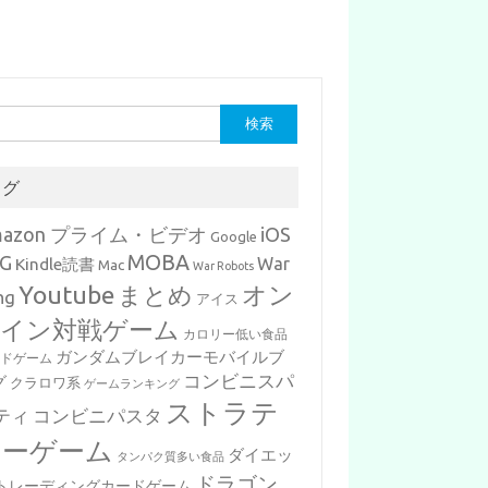
タグ
mazon プライム・ビデオ
iOS
Google
MOBA
G
War
Kindle読書
Mac
War Robots
Youtube
まとめ
オン
ng
アイス
イン対戦ゲーム
カロリー低い食品
ガンダムブレイカーモバイルブ
ードゲーム
コンビニスパ
グ
クラロワ系
ゲームランキング
ストラテ
ティ
コンビニパスタ
ジーゲーム
ダイエッ
タンパク質多い食品
ドラゴン
トレーディングカードゲーム