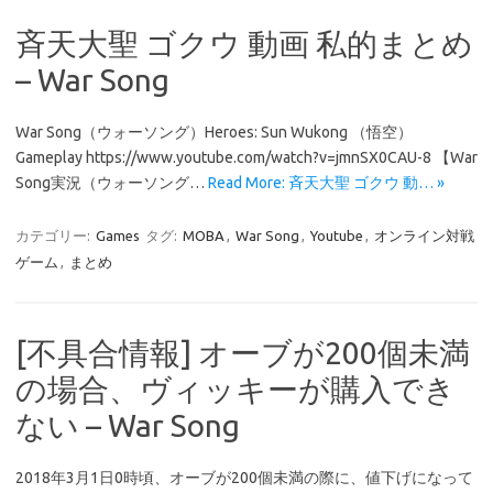
斉天大聖 ゴクウ 動画 私的まとめ
– War Song
War Song（ウォーソング）Heroes: Sun Wukong （悟空）
Gameplay https://www.youtube.com/watch?v=jmnSX0CAU-8 【War
Song実況（ウォーソング…
Read More: 斉天大聖 ゴクウ 動… »
カテゴリー:
Games
タグ:
MOBA
,
War Song
,
Youtube
,
オンライン対戦
ゲーム
,
まとめ
[不具合情報] オーブが200個未満
の場合、ヴィッキーが購入でき
ない – War Song
2018年3月1日0時頃、オーブが200個未満の際に、値下げになって