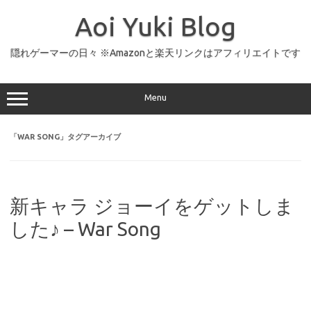
コ
ン
Aoi Yuki Blog
テ
ン
ツ
へ
隠れゲーマーの日々 ※Amazonと楽天リンクはアフィリエイトです
ス
キ
ッ
プ
Menu
「
WAR SONG
」タグアーカイブ
新キャラ ジョーイをゲットしま
した♪ – War Song