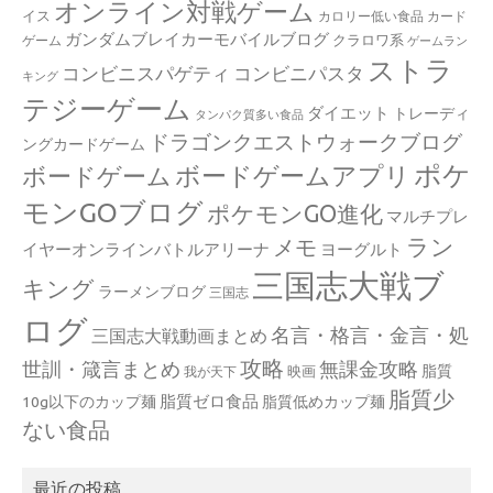
オンライン対戦ゲーム
イス
カロリー低い食品
カード
ガンダムブレイカーモバイルブログ
クラロワ系
ゲーム
ゲームラン
ストラ
コンビニスパゲティ
コンビニパスタ
キング
テジーゲーム
ダイエット
トレーディ
タンパク質多い食品
ドラゴンクエストウォークブログ
ングカードゲーム
ポケ
ボードゲームアプリ
ボードゲーム
モンGOブログ
ポケモンGO進化
マルチプレ
ラン
メモ
イヤーオンラインバトルアリーナ
ヨーグルト
三国志大戦ブ
キング
ラーメンブログ
三国志
ログ
名言・格言・金言・処
三国志大戦動画まとめ
攻略
世訓・箴言まとめ
無課金攻略
脂質
映画
我が天下
脂質少
脂質ゼロ食品
10g以下のカップ麺
脂質低めカップ麺
ない食品
最近の投稿