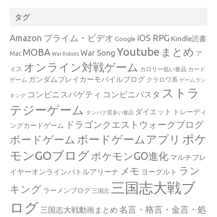
タグ
Amazon プライム・ビデオ
iOS RPG
Kindle読書
Google
Youtube
まとめ
MOBA
War Song
Mac
ア
War Robots
オンライン対戦ゲーム
イス
カロリー低い食品
カード
ガンダムブレイカーモバイルブログ
クラロワ系
ゲーム
ゲームラン
ストラ
コンビニスパゲティ
コンビニパスタ
キング
テジーゲーム
ダイエット
トレーディ
タンパク質多い食品
ドラゴンクエストウォークブログ
ングカードゲーム
ポケ
ボードゲームアプリ
ボードゲーム
モンGOブログ
ポケモンGO進化
マルチプレ
ラン
メモ
イヤーオンラインバトルアリーナ
ヨーグルト
三国志大戦ブ
キング
ラーメンブログ
三国志
ログ
名言・格言・金言・処
三国志大戦動画まとめ