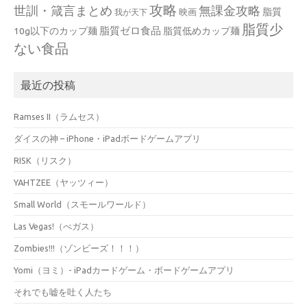
攻略
世訓・箴言まとめ
無課金攻略
脂質
映画
我が天下
脂質少
脂質ゼロ食品
10g以下のカップ麺
脂質低めカップ麺
ない食品
最近の投稿
Ramses II（ラムセス）
ダイスの神 – iPhone・iPadボードゲームアプリ
RISK（リスク）
YAHTZEE（ヤッツィー）
Small World（スモールワールド）
Las Vegas!（べガス）
Zombies!!!（ゾンビーズ！！！）
Yomi（ヨミ）- iPadカードゲーム・ボードゲームアプリ
それでも嘘を吐く人たち