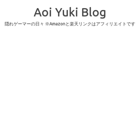
コ
ン
Aoi Yuki Blog
テ
ン
ツ
へ
隠れゲーマーの日々 ※Amazonと楽天リンクはアフィリエイトです
ス
キ
ッ
プ