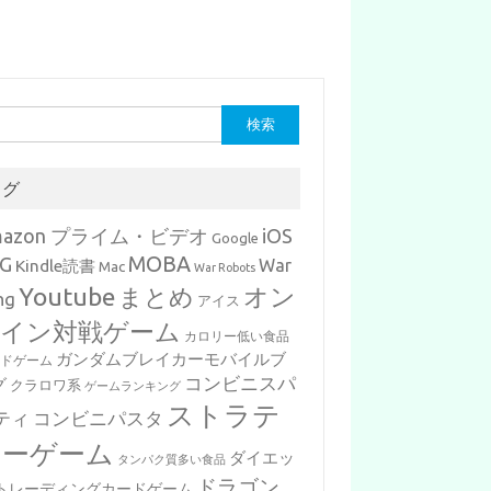
タグ
mazon プライム・ビデオ
iOS
Google
MOBA
G
War
Kindle読書
Mac
War Robots
Youtube
まとめ
オン
ng
アイス
イン対戦ゲーム
カロリー低い食品
ガンダムブレイカーモバイルブ
ードゲーム
コンビニスパ
グ
クラロワ系
ゲームランキング
ストラテ
ティ
コンビニパスタ
ジーゲーム
ダイエッ
タンパク質多い食品
ドラゴン
トレーディングカードゲーム