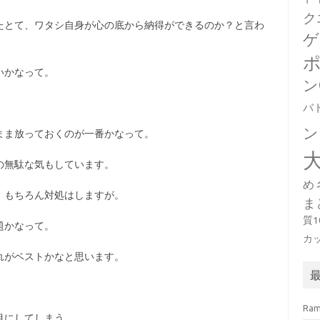
ク
たとて、ワタシ自身が心の底から納得ができるのか？と言わ
ゲ
いかなって。
ン
バ
ン
まま放っておくのが一番かなって。
の無駄な気もしています。
め
、もちろん対処はしますが。
ま
質
題かなって。
カ
れがベストかなと思います。
Ra
目にしてしまう。