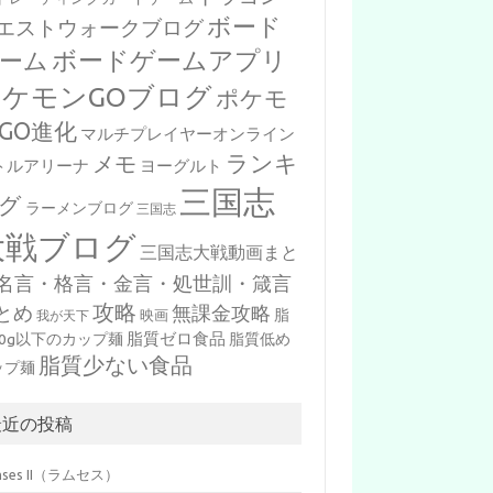
ボード
エストウォークブログ
ボードゲームアプリ
ーム
ポケモンGOブログ
ポケモ
GO進化
マルチプレイヤーオンライン
ランキ
メモ
トルアリーナ
ヨーグルト
三国志
グ
ラーメンブログ
三国志
大戦ブログ
三国志大戦動画まと
名言・格言・金言・処世訓・箴言
攻略
とめ
無課金攻略
脂
映画
我が天下
脂質ゼロ食品
10g以下のカップ麺
脂質低め
脂質少ない食品
ップ麺
最近の投稿
mses II（ラムセス）