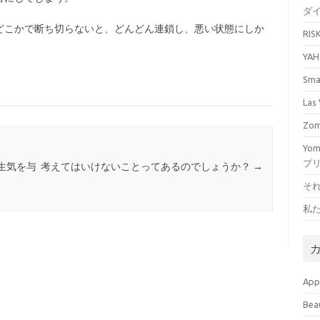
ダ
どこかで断ち切らないと、どんどん連鎖し、悪い状態にしか
RI
YA
Sm
La
Zo
Yo
プ
生気を与
考えてはいけないことってあるのでしょうか？
→
そ
私
Ap
Bea