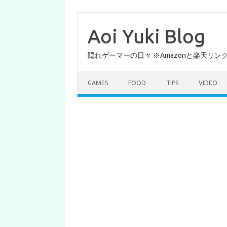
コ
ン
テ
Aoi Yuki Blog
ン
ツ
へ
隠れゲーマーの日々 ※Amazonと楽天リ
ス
キ
ッ
プ
GAMES
FOOD
TIPS
VIDEO