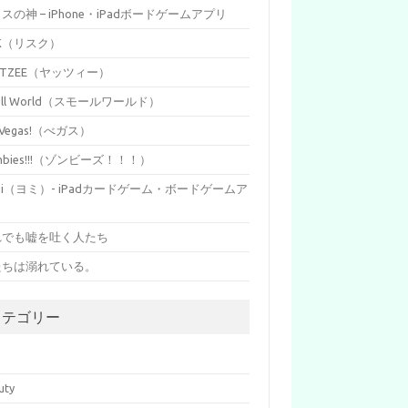
イスの神 – iPhone・iPadボードゲームアプリ
SK（リスク）
HTZEE（ヤッツィー）
all World（スモールワールド）
s Vegas!（べガス）
mbies!!!（ゾンビーズ！！！）
mi（ヨミ）- iPadカードゲーム・ボードゲームア
リ
れでも嘘を吐く人たち
たちは溺れている。
カテゴリー
p
uty