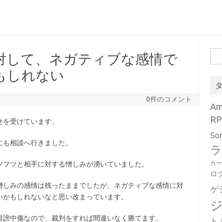
検
対して、ネガティブな感情で
索:
もしれない
0件のコメント
A
RP
せを受けています。
So
にも相談へ行きました。
ラ
カ
ツフツと相手に対する憎しみが湧いていました。
ロ
憎しみの感情は残ったままでしたが、ネガティブな感情に対
ゲ
いかもしれないなと思い改まっています。
誹謗中傷なので、裁判をすれば間違いなく勝てます。
ト