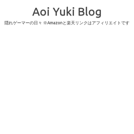
コ
ン
Aoi Yuki Blog
テ
ン
ツ
へ
隠れゲーマーの日々 ※Amazonと楽天リンクはアフィリエイトです
ス
キ
ッ
プ