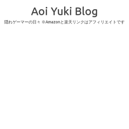
コ
ン
Aoi Yuki Blog
テ
ン
ツ
へ
隠れゲーマーの日々 ※Amazonと楽天リンクはアフィリエイトです
ス
キ
ッ
プ