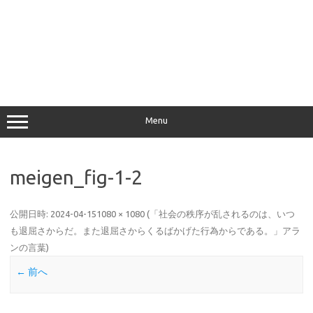
Menu
meigen_fig-1-2
公開日時:
2024-04-15
1080 × 1080
(
「社会の秩序が乱されるのは、いつ
も退屈さからだ。また退屈さからくるばかげた行為からである。」アラ
ンの言葉
)
← 前へ