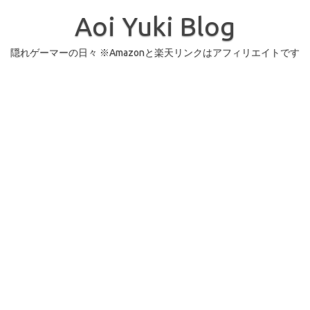
コ
ン
Aoi Yuki Blog
テ
ン
ツ
へ
隠れゲーマーの日々 ※Amazonと楽天リンクはアフィリエイトです
ス
キ
ッ
プ