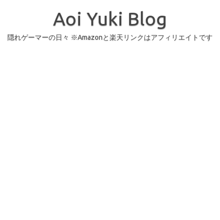
コ
ン
Aoi Yuki Blog
テ
ン
ツ
へ
隠れゲーマーの日々 ※Amazonと楽天リンクはアフィリエイトです
ス
キ
ッ
プ