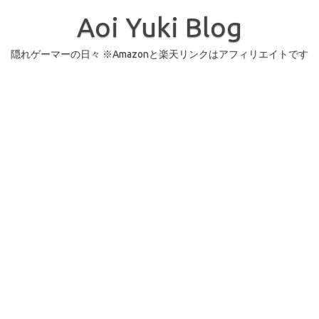
コ
ン
Aoi Yuki Blog
テ
ン
ツ
へ
隠れゲーマーの日々 ※Amazonと楽天リンクはアフィリエイトです
ス
キ
ッ
プ