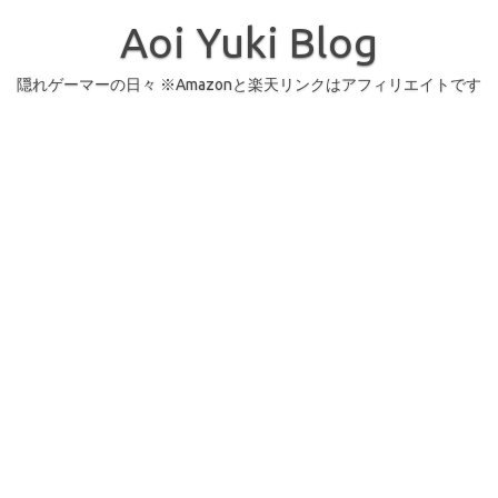
コ
ン
Aoi Yuki Blog
テ
ン
ツ
へ
隠れゲーマーの日々 ※Amazonと楽天リンクはアフィリエイトです
ス
キ
ッ
プ