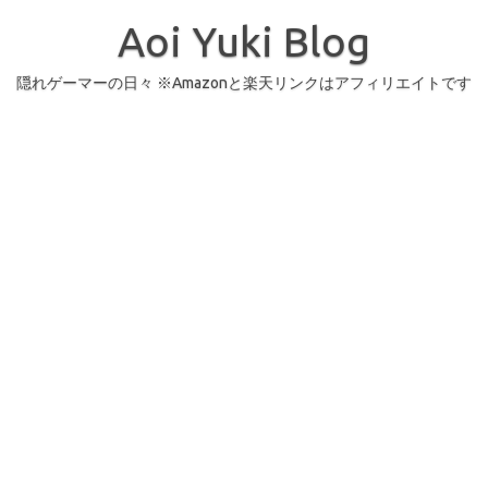
コ
ン
Aoi Yuki Blog
テ
ン
ツ
へ
隠れゲーマーの日々 ※Amazonと楽天リンクはアフィリエイトです
ス
キ
ッ
プ