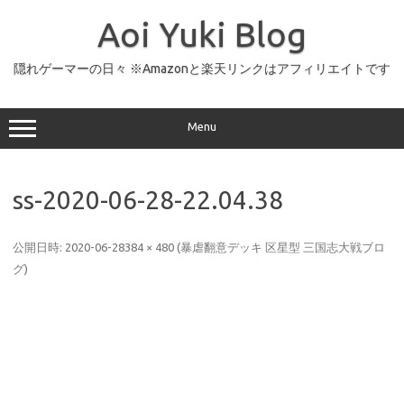
コ
ン
Aoi Yuki Blog
テ
ン
ツ
へ
隠れゲーマーの日々 ※Amazonと楽天リンクはアフィリエイトです
ス
キ
ッ
プ
Menu
ss-2020-06-28-22.04.38
公開日時:
2020-06-28
384 × 480
(
暴虐翻意デッキ 区星型 三国志大戦ブロ
グ
)