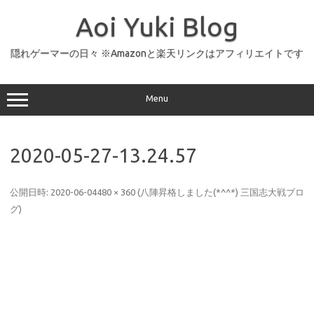
コ
ン
Aoi Yuki Blog
テ
ン
ツ
へ
隠れゲーマーの日々 ※Amazonと楽天リンクはアフィリエイトです
ス
キ
ッ
プ
Menu
2020-05-27-13.24.57
公開日時:
2020-06-04
480 × 360
(
八陣昇格しました(*^^*) 三国志大戦ブロ
グ
)