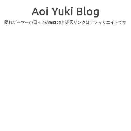
コ
ン
Aoi Yuki Blog
テ
ン
ツ
へ
隠れゲーマーの日々 ※Amazonと楽天リンクはアフィリエイトです
ス
キ
ッ
プ