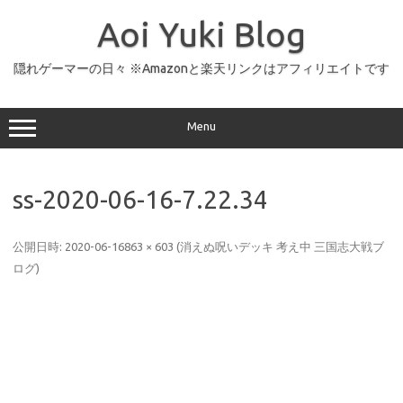
コ
ン
Aoi Yuki Blog
テ
ン
ツ
へ
隠れゲーマーの日々 ※Amazonと楽天リンクはアフィリエイトです
ス
キ
ッ
プ
Menu
ss-2020-06-16-7.22.34
公開日時:
2020-06-16
863 × 603
(
消えぬ呪いデッキ 考え中 三国志大戦ブ
ログ
)