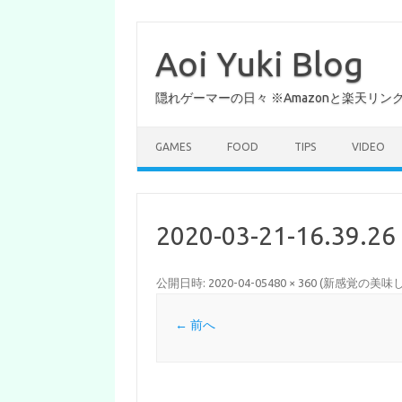
コ
ン
テ
Aoi Yuki Blog
ン
ツ
へ
隠れゲーマーの日々 ※Amazonと楽天リ
ス
キ
ッ
プ
GAMES
FOOD
TIPS
VIDEO
2020-03-21-16.39.26
公開日時:
2020-04-05
480 × 360
(
新感覚の美味し
← 前へ