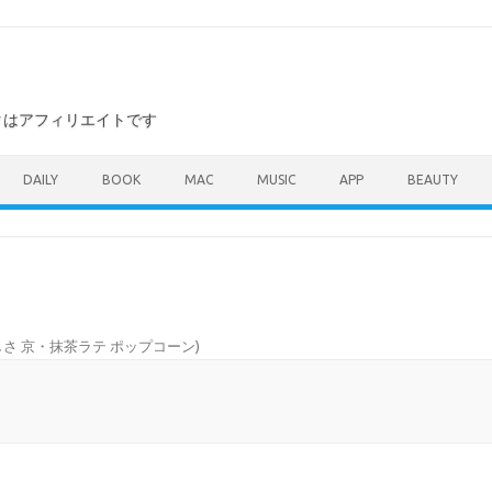
ンクはアフィリエイトです
DAILY
BOOK
MAC
MUSIC
APP
BEAUTY
さ 京・抹茶ラテ ポップコーン
)