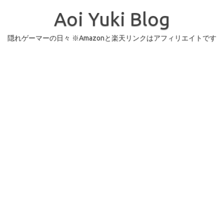
コ
ン
Aoi Yuki Blog
テ
ン
ツ
へ
隠れゲーマーの日々 ※Amazonと楽天リンクはアフィリエイトです
ス
キ
ッ
プ