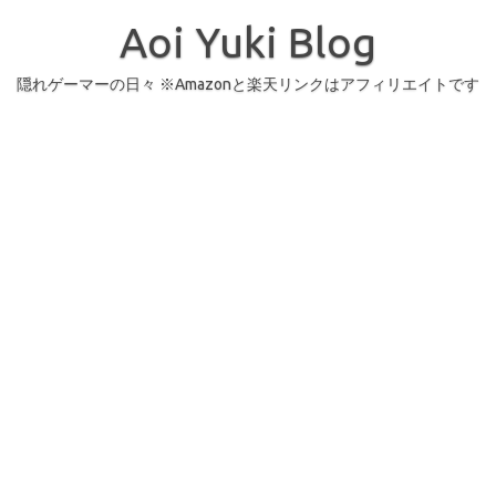
コ
ン
Aoi Yuki Blog
テ
ン
ツ
へ
隠れゲーマーの日々 ※Amazonと楽天リンクはアフィリエイトです
ス
キ
ッ
プ