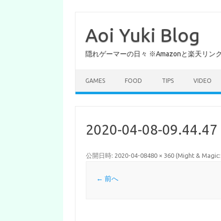
コ
ン
テ
Aoi Yuki Blog
ン
ツ
へ
隠れゲーマーの日々 ※Amazonと楽天リ
ス
キ
ッ
プ
GAMES
FOOD
TIPS
VIDEO
2020-04-08-09.44.47
公開日時:
2020-04-08
480 × 360
(
Might & Magi
← 前へ