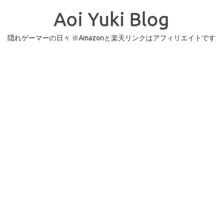
コ
ン
Aoi Yuki Blog
テ
ン
ツ
へ
隠れゲーマーの日々 ※Amazonと楽天リンクはアフィリエイトです
ス
キ
ッ
プ