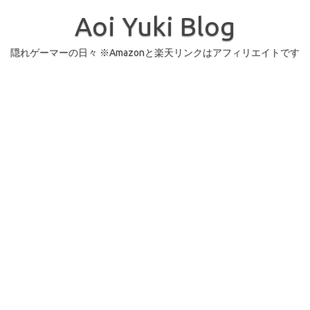
コ
ン
Aoi Yuki Blog
テ
ン
ツ
へ
隠れゲーマーの日々 ※Amazonと楽天リンクはアフィリエイトです
ス
キ
ッ
プ