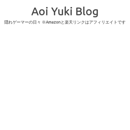
コ
ン
Aoi Yuki Blog
テ
ン
ツ
へ
隠れゲーマーの日々 ※Amazonと楽天リンクはアフィリエイトです
ス
キ
ッ
プ