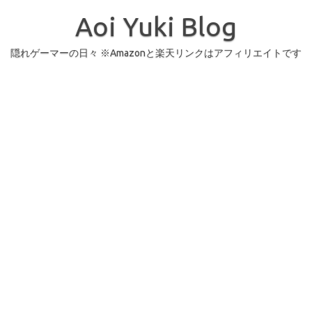
コ
ン
Aoi Yuki Blog
テ
ン
ツ
へ
隠れゲーマーの日々 ※Amazonと楽天リンクはアフィリエイトです
ス
キ
ッ
プ