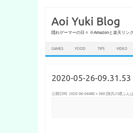
コ
ン
テ
Aoi Yuki Blog
ン
ツ
へ
隠れゲーマーの日々 ※Amazonと楽天リ
ス
キ
ッ
プ
GAMES
FOOD
TIPS
VIDEO
2020-05-26-09.31.53
公開日時:
2020-06-04
480 × 360
(
孫呉の礎ふんば