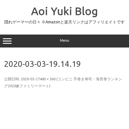
コ
ン
Aoi Yuki Blog
テ
ン
ツ
へ
隠れゲーマーの日々 ※Amazonと楽天リンクはアフィリエイトです
ス
キ
ッ
プ
Menu
2020-03-03-19.14.19
公開日時:
2020-03-27
480 × 360
(
コンビニ 手巻き寿司・海苔巻ランキン
グ2020@ファミリーマート
)