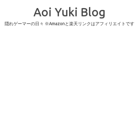
コ
ン
Aoi Yuki Blog
テ
ン
ツ
へ
隠れゲーマーの日々 ※Amazonと楽天リンクはアフィリエイトです
ス
キ
ッ
プ