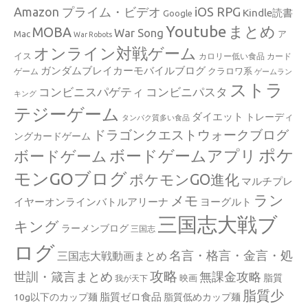
Amazon プライム・ビデオ
iOS RPG
Kindle読書
Google
Youtube
まとめ
MOBA
War Song
Mac
ア
War Robots
オンライン対戦ゲーム
イス
カロリー低い食品
カード
ガンダムブレイカーモバイルブログ
クラロワ系
ゲーム
ゲームラン
ストラ
コンビニスパゲティ
コンビニパスタ
キング
テジーゲーム
ダイエット
トレーディ
タンパク質多い食品
ドラゴンクエストウォークブログ
ングカードゲーム
ポケ
ボードゲームアプリ
ボードゲーム
モンGOブログ
ポケモンGO進化
マルチプレ
ラン
メモ
イヤーオンラインバトルアリーナ
ヨーグルト
三国志大戦ブ
キング
ラーメンブログ
三国志
ログ
名言・格言・金言・処
三国志大戦動画まとめ
攻略
世訓・箴言まとめ
無課金攻略
脂質
映画
我が天下
脂質少
脂質ゼロ食品
10g以下のカップ麺
脂質低めカップ麺