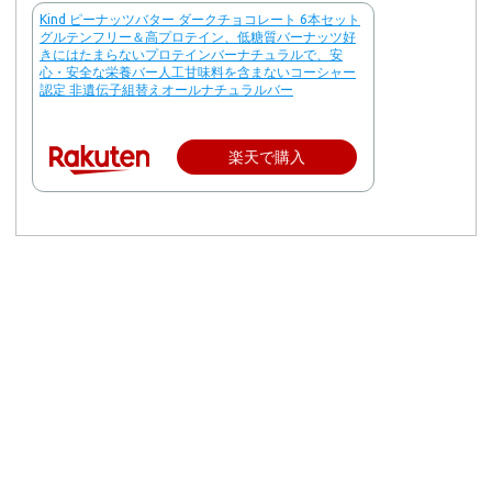
Kind ピーナッツバター ダークチョコレート 6本セット
グルテンフリー＆高プロテイン、低糖質バーナッツ好
きにはたまらないプロテインバーナチュラルで、安
心・安全な栄養バー人工甘味料を含まないコーシャー
認定 非遺伝子組替えオールナチュラルバー
楽天で購入