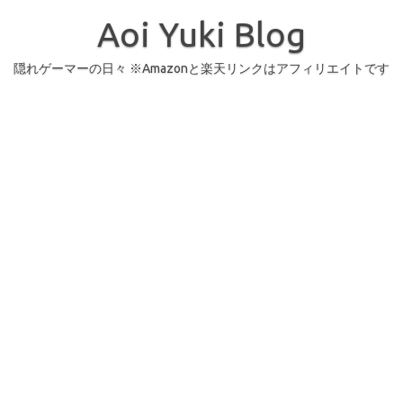
コ
ン
Aoi Yuki Blog
テ
ン
ツ
へ
隠れゲーマーの日々 ※Amazonと楽天リンクはアフィリエイトです
ス
キ
ッ
プ