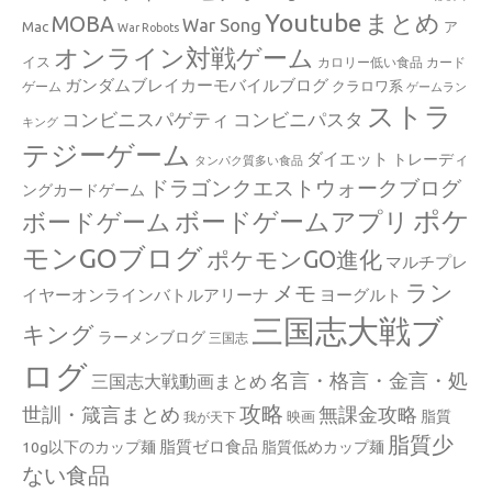
Youtube
まとめ
MOBA
War Song
Mac
ア
War Robots
オンライン対戦ゲーム
イス
カロリー低い食品
カード
ガンダムブレイカーモバイルブログ
クラロワ系
ゲーム
ゲームラン
ストラ
コンビニスパゲティ
コンビニパスタ
キング
テジーゲーム
ダイエット
トレーディ
タンパク質多い食品
ドラゴンクエストウォークブログ
ングカードゲーム
ポケ
ボードゲームアプリ
ボードゲーム
モンGOブログ
ポケモンGO進化
マルチプレ
ラン
メモ
イヤーオンラインバトルアリーナ
ヨーグルト
三国志大戦ブ
キング
ラーメンブログ
三国志
ログ
名言・格言・金言・処
三国志大戦動画まとめ
攻略
世訓・箴言まとめ
無課金攻略
脂質
映画
我が天下
脂質少
脂質ゼロ食品
10g以下のカップ麺
脂質低めカップ麺
ない食品