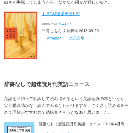
白さが半減してしまうから、なかなか紹介が難しいなと。
まほろ駅前多田便利軒
posted with
カエレバ
三浦 しをん 文藝春秋 2012-09-20
Amazon
楽天市場
辞書なしで超速読月刊英語ニュース
英語を区切って翻訳して読み進めるという英語勉強の本というか、
定期購読誌かな。読んでみるとわかりますが、さくさく読み進めら
れて理解がすすむので結構良さそうだなあと思いました。
辞書なしで超速読月刊英語ニュース: 2017年4月号