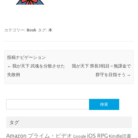
カテゴリー:
Book
タグ:
本
投稿ナビゲーション
←
我が天下 武魂を分散させた
我が天下 県長3戦目 – 無課金で
失敗例
群守を目指そう
→
検
索:
タグ
Amazon プライム・ビデオ
iOS RPG
Kindle読書
Google