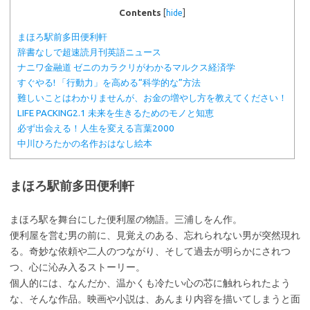
Contents
[
hide
]
まほろ駅前多田便利軒
辞書なしで超速読月刊英語ニュース
ナニワ金融道 ゼニのカラクリがわかるマルクス経済学
すぐやる! 「行動力」を高める“科学的な”方法
難しいことはわかりませんが、お金の増やし方を教えてください！
LIFE PACKING2.1 未来を生きるためのモノと知恵
必ず出会える！人生を変える言葉2000
中川ひろたかの名作おはなし絵本
まほろ駅前多田便利軒
まほろ駅を舞台にした便利屋の物語。三浦しをん作。
便利屋を営む男の前に、見覚えのある、忘れられない男が突然現れ
る。奇妙な依頼や二人のつながり、そして過去が明らかにされつ
つ、心に沁み入るストーリー。
個人的には、なんだか、温かくも冷たい心の芯に触れられたよう
な、そんな作品。映画や小説は、あんまり内容を描いてしまうと面