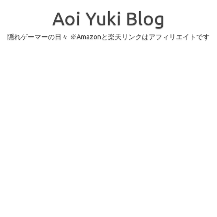
コ
ン
Aoi Yuki Blog
テ
ン
ツ
へ
隠れゲーマーの日々 ※Amazonと楽天リンクはアフィリエイトです
ス
キ
ッ
プ