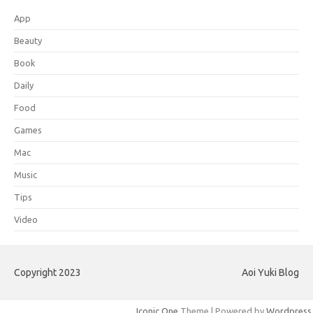
App
Beauty
Book
Daily
Food
Games
Mac
Music
Tips
Video
Copyright 2023
Aoi Yuki Blog
Iconic One
Theme | Powered by
Wordpress