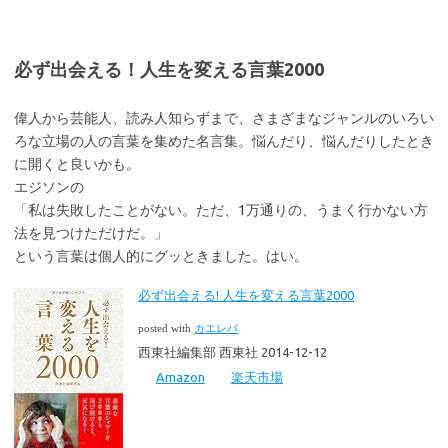
必ず出会える！人生を変える言葉2000
偉人から芸能人、読み人知らずまで、さまざまなジャンルのいろい
ろな立場の人の言葉を集めた名言集。悩んだり、悩んだりしたとき
に開くと良いかも。
エジソンの
「私は失敗したことがない。ただ、1万通りの、うまく行かない方
法を見つけただけだ。」
という言葉は個人的にグッときました。はい。
必ず出会える! 人生を変える言葉2000
posted with
カエレバ
西東社編集部 西東社 2014-12-12
Amazon
楽天市場