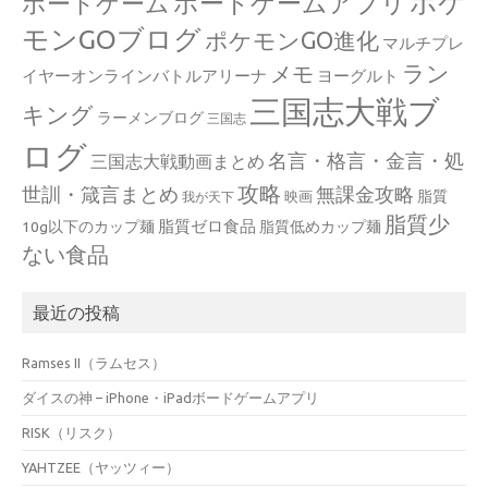
ポケ
ボードゲームアプリ
ボードゲーム
モンGOブログ
ポケモンGO進化
マルチプレ
ラン
メモ
イヤーオンラインバトルアリーナ
ヨーグルト
三国志大戦ブ
キング
ラーメンブログ
三国志
ログ
名言・格言・金言・処
三国志大戦動画まとめ
攻略
世訓・箴言まとめ
無課金攻略
脂質
映画
我が天下
脂質少
脂質ゼロ食品
10g以下のカップ麺
脂質低めカップ麺
ない食品
最近の投稿
Ramses II（ラムセス）
ダイスの神 – iPhone・iPadボードゲームアプリ
RISK（リスク）
YAHTZEE（ヤッツィー）