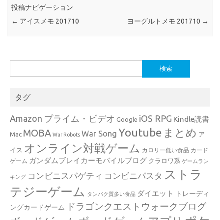
投稿ナビゲーション
←
アイスメモ 201710
ヨーグルトメモ 201710
→
検
索:
タグ
Amazon プライム・ビデオ
iOS RPG
Kindle読書
Google
Youtube
まとめ
MOBA
War Song
Mac
ア
War Robots
オンライン対戦ゲーム
イス
カロリー低い食品
カード
ガンダムブレイカーモバイルブログ
クラロワ系
ゲーム
ゲームラン
ストラ
コンビニスパゲティ
コンビニパスタ
キング
テジーゲーム
ダイエット
トレーディ
タンパク質多い食品
ドラゴンクエストウォークブログ
ングカードゲーム