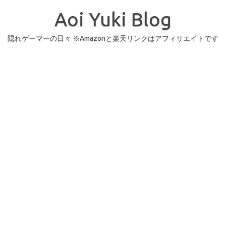
コ
ン
Aoi Yuki Blog
テ
ン
ツ
へ
隠れゲーマーの日々 ※Amazonと楽天リンクはアフィリエイトです
ス
キ
ッ
プ