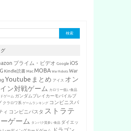
タグ
mazon プライム・ビデオ
iOS
Google
MOBA
G
War
Kindle読書
Mac
War Robots
Youtube
まとめ
オン
ng
アイス
イン対戦ゲーム
カロリー低い食品
ガンダムブレイカーモバイルブ
ードゲーム
コンビニスパ
グ
クラロワ系
ゲームランキング
ストラテ
ティ
コンビニパスタ
ジーゲーム
ダイエッ
タンパク質多い食品
ドラゴン
トレーディングカードゲーム