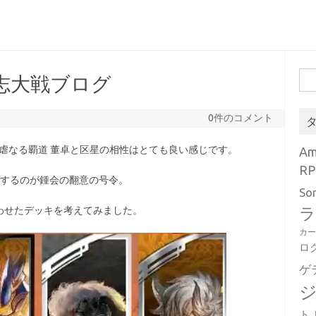
検
志大戦ブログ
索:
0件のコメント
虐なる覇道 董卓と区星の相性はとても良い感じです。
A
RP
アップするのが鍾会の翻意の号令。
So
わせたデッキを考えてみました。
ラ
カ
ロ
ゲ
ト