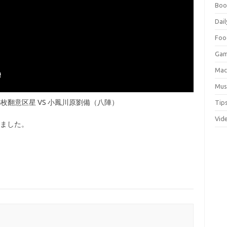
Boo
Dail
Foo
Ga
Ma
Mus
4枚翻意区星 VS 小鳳川原劉備（八陣）
Tip
Vid
きました。