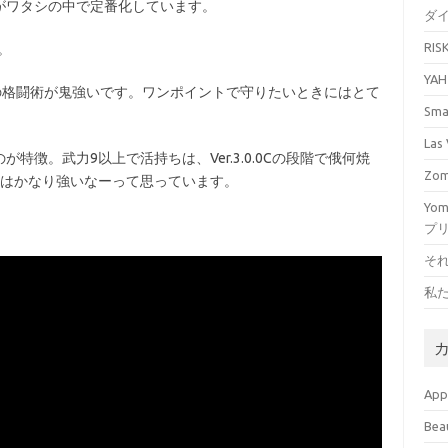
がワタシの中で定番化しています。
ダ
RI
。
YA
の格闘術が鬼強いです。ワンポイントで守りたいときにはとて
Sm
La
徴。武力9以上で活持ちは、Ver.3.0.0Cの段階で俄何焼
Zo
枚はかなり強いなーって思っています。
Yo
プ
そ
私
Ap
Bea