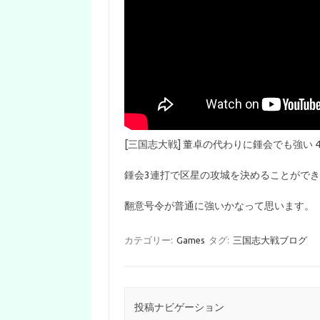
[三国志大戦] 董卓の代わりに鍾会でも強い 
鍾会3連打で区星の攻城を決めることがで
翻意号令が普通に強いかなって思います。
カテゴリー:
Games
タグ:
三国志大戦ブログ
投稿ナビゲーション