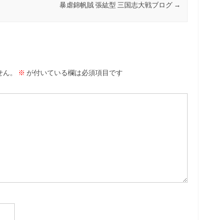
暴虐錦帆賊 張紘型 三国志大戦ブログ
→
せん。
※
が付いている欄は必須項目です