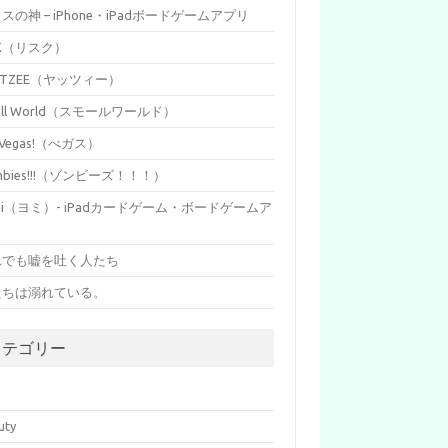
イスの神 – iPhone・iPadボードゲームアプリ
SK（リスク）
HTZEE（ヤッツィー）
all World（スモールワールド）
s Vegas!（べガス）
mbies!!!（ゾンビーズ！！！）
mi（ヨミ）- iPadカードゲーム・ボードゲームア
リ
れでも嘘を吐く人たち
たちは溺れている。
カテゴリー
p
uty