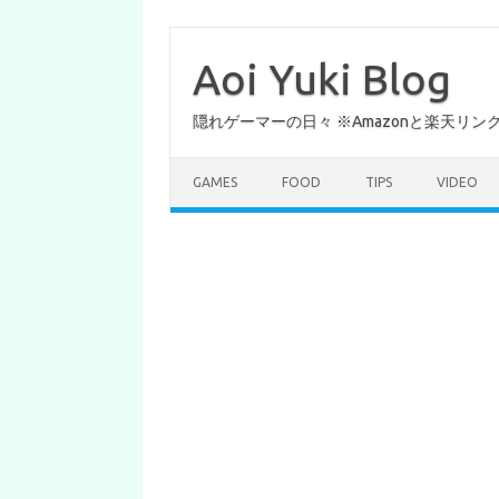
コ
ン
テ
Aoi Yuki Blog
ン
ツ
へ
隠れゲーマーの日々 ※Amazonと楽天リ
ス
キ
ッ
プ
GAMES
FOOD
TIPS
VIDEO