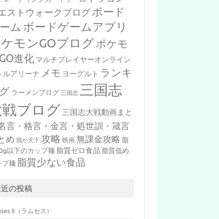
ボード
エストウォークブログ
ボードゲームアプリ
ーム
ポケモンGOブログ
ポケモ
GO進化
マルチプレイヤーオンライン
ランキ
メモ
トルアリーナ
ヨーグルト
三国志
グ
ラーメンブログ
三国志
大戦ブログ
三国志大戦動画まと
名言・格言・金言・処世訓・箴言
攻略
とめ
無課金攻略
脂
映画
我が天下
脂質ゼロ食品
10g以下のカップ麺
脂質低め
脂質少ない食品
ップ麺
最近の投稿
mses II（ラムセス）