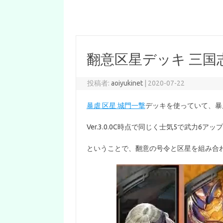
翻意区星デッキ 三国
投稿者:
aoiyukinet
|
2020-07-22
暴虐 区星 城門一撃
デッキを使っていて、暴
Ver.3.0.0C時点で同じく士気5で武力6
ということで、翻意の号令と区星を組み合