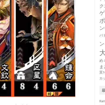
ク
ゲ
ン
バ
ン
め
ま
質
カ
Ra