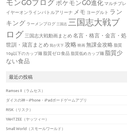
モンGOブログ
ポケモンGO進化
マルチプレ
ラン
メモ
イヤーオンラインバトルアリーナ
ヨーグルト
三国志大戦ブ
キング
ラーメンブログ
三国志
ログ
名言・格言・金言・処
三国志大戦動画まとめ
攻略
世訓・箴言まとめ
無課金攻略
脂質
映画
我が天下
脂質少
脂質ゼロ食品
10g以下のカップ麺
脂質低めカップ麺
ない食品
最近の投稿
Ramses II（ラムセス）
ダイスの神 – iPhone・iPadボードゲームアプリ
RISK（リスク）
YAHTZEE（ヤッツィー）
Small World（スモールワールド）