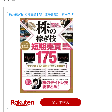
株の稼ぎ技 短期売買175【電子書籍】[ 戸松信博 ]
楽天で購入