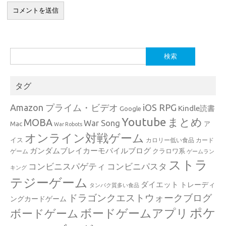
検
索:
タグ
Amazon プライム・ビデオ
iOS RPG
Kindle読書
Google
Youtube
まとめ
MOBA
War Song
Mac
ア
War Robots
オンライン対戦ゲーム
イス
カロリー低い食品
カード
ガンダムブレイカーモバイルブログ
クラロワ系
ゲーム
ゲームラン
ストラ
コンビニスパゲティ
コンビニパスタ
キング
テジーゲーム
ダイエット
トレーディ
タンパク質多い食品
ドラゴンクエストウォークブログ
ングカードゲーム
ポケ
ボードゲームアプリ
ボードゲーム