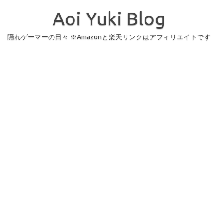
コ
ン
Aoi Yuki Blog
テ
ン
ツ
へ
隠れゲーマーの日々 ※Amazonと楽天リンクはアフィリエイトです
ス
キ
ッ
プ