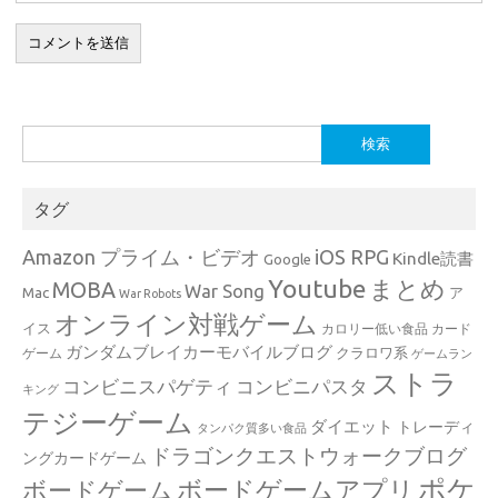
検
索:
タグ
Amazon プライム・ビデオ
iOS RPG
Kindle読書
Google
Youtube
まとめ
MOBA
War Song
Mac
ア
War Robots
オンライン対戦ゲーム
イス
カロリー低い食品
カード
ガンダムブレイカーモバイルブログ
クラロワ系
ゲーム
ゲームラン
ストラ
コンビニスパゲティ
コンビニパスタ
キング
テジーゲーム
ダイエット
トレーディ
タンパク質多い食品
ドラゴンクエストウォークブログ
ングカードゲーム
ポケ
ボードゲームアプリ
ボードゲーム