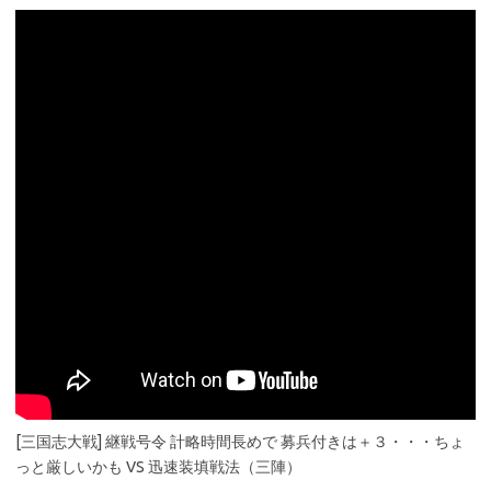
[三国志大戦] 継戦号令 計略時間長めで 募兵付きは＋３・・・ちょ
っと厳しいかも VS 迅速装填戦法（三陣）