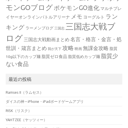
モンGOブログ
ポケモンGO進化
マルチプレ
ラン
メモ
イヤーオンラインバトルアリーナ
ヨーグルト
三国志大戦ブ
キング
ラーメンブログ
三国志
ログ
名言・格言・金言・処
三国志大戦動画まとめ
攻略
世訓・箴言まとめ
無課金攻略
脂質
映画
我が天下
脂質少
脂質ゼロ食品
10g以下のカップ麺
脂質低めカップ麺
ない食品
最近の投稿
Ramses II（ラムセス）
ダイスの神 – iPhone・iPadボードゲームアプリ
RISK（リスク）
YAHTZEE（ヤッツィー）