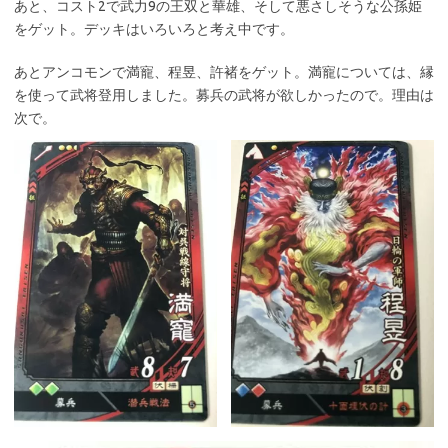
あと、コスト2で武力9の王双と華雄、そして悪さしそうな公孫姫
をゲット。デッキはいろいろと考え中です。
あとアンコモンで満寵、程昱、許褚をゲット。満寵については、縁
を使って武将登用しました。募兵の武将が欲しかったので。理由は
次で。