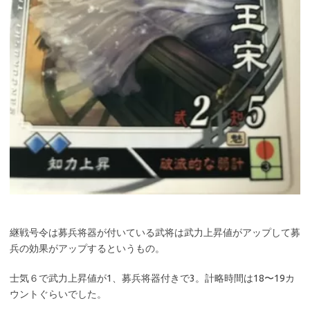
継戦号令は募兵将器が付いている武将は武力上昇値がアップして募
兵の効果がアップするというもの。
士気６で武力上昇値が1、募兵将器付きで3。計略時間は18〜19カ
ウントぐらいでした。