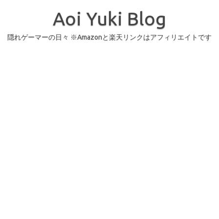
コ
ン
Aoi Yuki Blog
テ
ン
ツ
へ
隠れゲーマーの日々 ※Amazonと楽天リンクはアフィリエイトです
ス
キ
ッ
プ