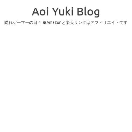
コ
ン
Aoi Yuki Blog
テ
ン
ツ
へ
隠れゲーマーの日々 ※Amazonと楽天リンクはアフィリエイトです
ス
キ
ッ
プ