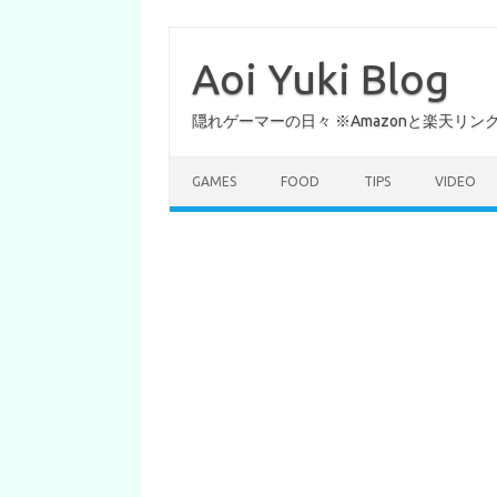
コ
ン
テ
Aoi Yuki Blog
ン
ツ
へ
隠れゲーマーの日々 ※Amazonと楽天リ
ス
キ
ッ
プ
GAMES
FOOD
TIPS
VIDEO