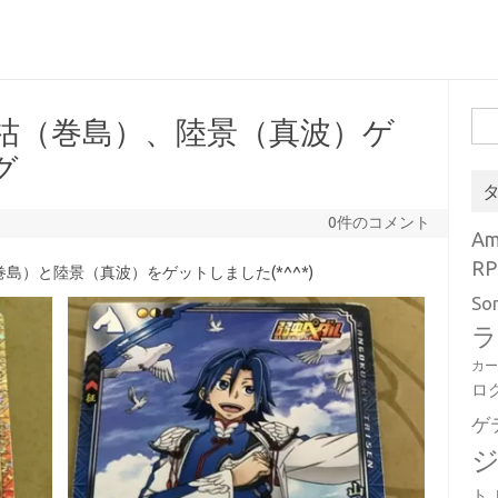
検
祜（巻島）、陸景（真波）ゲ
索:
グ
0件のコメント
A
RP
）と陸景（真波）をゲットしました(*^^*)
So
ラ
カ
ロ
ゲ
ト