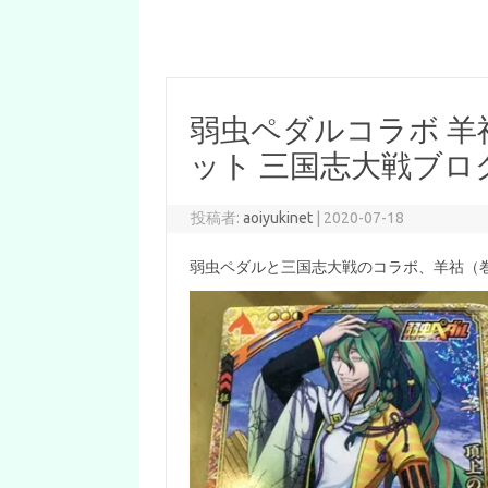
弱虫ペダルコラボ 羊
ット 三国志大戦ブロ
投稿者:
aoiyukinet
|
2020-07-18
弱虫ペダルと三国志大戦のコラボ、羊祜（巻島