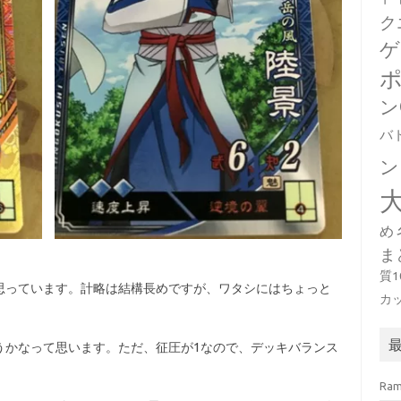
ク
ゲ
ン
バ
ン
め
ま
質
思っています。計略は結構長めですが、ワタシにはちょっと
カ
うかなって思います。ただ、征圧が1なので、デッキバランス
Ra