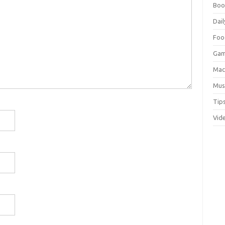
Boo
Dail
Foo
Ga
Ma
Mus
Tip
Vid