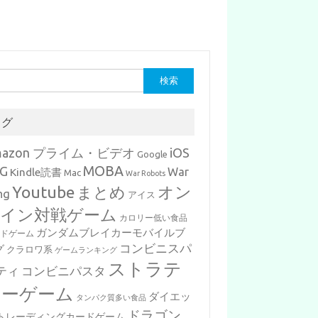
タグ
mazon プライム・ビデオ
iOS
Google
MOBA
G
War
Kindle読書
Mac
War Robots
Youtube
まとめ
オン
ng
アイス
イン対戦ゲーム
カロリー低い食品
ガンダムブレイカーモバイルブ
ードゲーム
コンビニスパ
グ
クラロワ系
ゲームランキング
ストラテ
ティ
コンビニパスタ
ジーゲーム
ダイエッ
タンパク質多い食品
ドラゴン
トレーディングカードゲーム