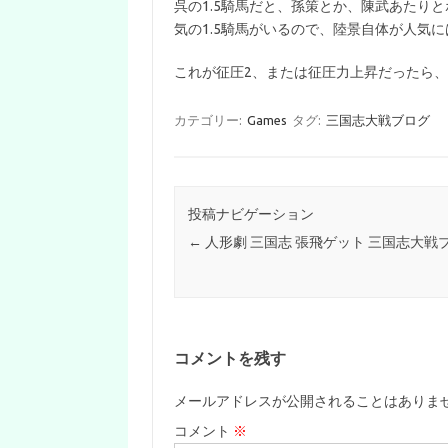
呉の1.5騎馬だと、孫策とか、陳武あたり
気の1.5騎馬がいるので、陸景自体が人気
これが征圧2、または征圧力上昇だったら
カテゴリー:
Games
タグ:
三国志大戦ブログ
投稿ナビゲーション
←
人形劇 三国志 張飛ゲット 三国志大戦
コメントを残す
メールアドレスが公開されることはありま
コメント
※