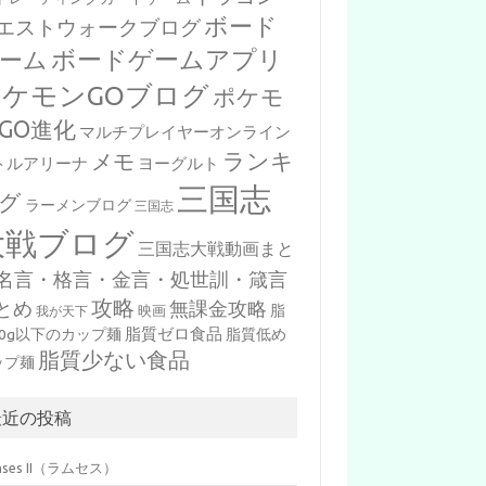
ボード
エストウォークブログ
ボードゲームアプリ
ーム
ポケモンGOブログ
ポケモ
GO進化
マルチプレイヤーオンライン
ランキ
メモ
トルアリーナ
ヨーグルト
三国志
グ
ラーメンブログ
三国志
大戦ブログ
三国志大戦動画まと
名言・格言・金言・処世訓・箴言
攻略
とめ
無課金攻略
脂
映画
我が天下
脂質ゼロ食品
10g以下のカップ麺
脂質低め
脂質少ない食品
ップ麺
最近の投稿
mses II（ラムセス）