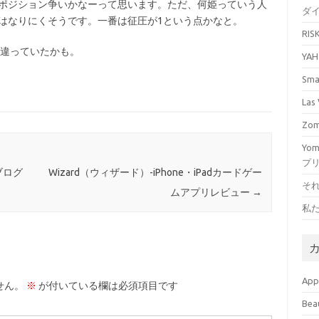
とポジション争いかなーって思います。ただ、何姫っていう人
ダ
にはなりにくそうです。一番は征圧が1という点かなと。
RI
、違っていたかも。
YA
Sm
La
Zo
Yo
プ
ブログ
Wizard（ウィザード）-iPhone・iPadカードゲー
そ
ムアプリレビュー
→
私
Ap
せん。
※
が付いている欄は必須項目です
Bea