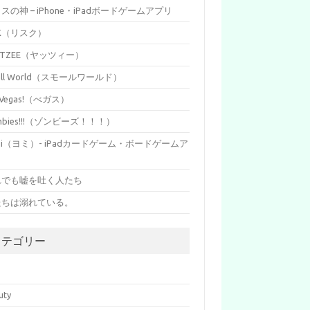
イスの神 – iPhone・iPadボードゲームアプリ
SK（リスク）
HTZEE（ヤッツィー）
all World（スモールワールド）
s Vegas!（べガス）
mbies!!!（ゾンビーズ！！！）
mi（ヨミ）- iPadカードゲーム・ボードゲームア
リ
れでも嘘を吐く人たち
たちは溺れている。
カテゴリー
p
uty