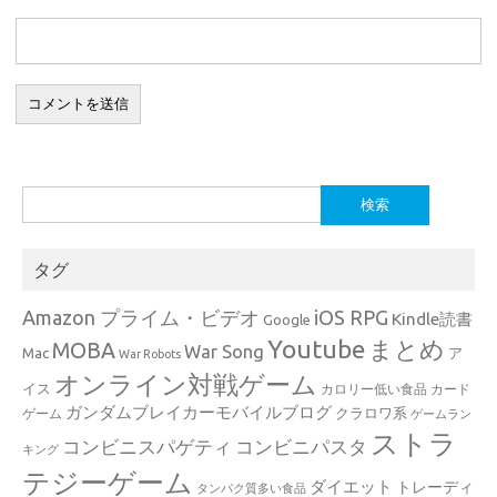
検
索:
タグ
Amazon プライム・ビデオ
iOS RPG
Kindle読書
Google
Youtube
まとめ
MOBA
War Song
Mac
ア
War Robots
オンライン対戦ゲーム
イス
カロリー低い食品
カード
ガンダムブレイカーモバイルブログ
クラロワ系
ゲーム
ゲームラン
ストラ
コンビニスパゲティ
コンビニパスタ
キング
テジーゲーム
ダイエット
トレーディ
タンパク質多い食品