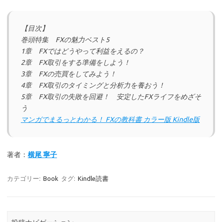
【目次】
巻頭特集 FXの魅力ベスト5
1章 FXではどうやって利益をえるの？
2章 FX取引をする準備をしよう！
3章 FXの売買をしてみよう！
4章 FX取引のタイミングと分析力を養おう！
5章 FX取引の失敗を回避！ 安定したFXライフをめざそ
う
マンガでまるっとわかる！ FXの教科書 カラー版 Kindle版
著者：
横尾 寧子
カテゴリー:
Book
タグ:
Kindle読書