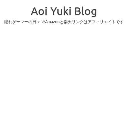
コ
ン
Aoi Yuki Blog
テ
ン
ツ
へ
隠れゲーマーの日々 ※Amazonと楽天リンクはアフィリエイトです
ス
キ
ッ
プ