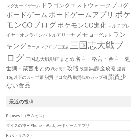
ドラゴンクエストウォークブログ
ングカードゲーム
ポケ
ボードゲームアプリ
ボードゲーム
モンGOブログ
ポケモンGO進化
マルチプレ
ラン
メモ
イヤーオンラインバトルアリーナ
ヨーグルト
三国志大戦ブ
キング
ラーメンブログ
三国志
ログ
名言・格言・金言・処
三国志大戦動画まとめ
攻略
世訓・箴言まとめ
無課金攻略
脂質
映画
我が天下
脂質少
脂質ゼロ食品
10g以下のカップ麺
脂質低めカップ麺
ない食品
最近の投稿
Ramses II（ラムセス）
ダイスの神 – iPhone・iPadボードゲームアプリ
RISK（リスク）