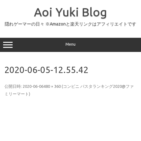
コ
ン
Aoi Yuki Blog
テ
ン
ツ
へ
隠れゲーマーの日々 ※Amazonと楽天リンクはアフィリエイトです
ス
キ
ッ
プ
Menu
2020-06-05-12.55.42
公開日時:
2020-06-06
480 × 360
(
コンビニ パスタランキング2020@ファ
ミリーマート
)