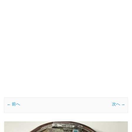
← 前へ
次へ →