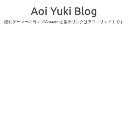
コ
ン
Aoi Yuki Blog
テ
ン
ツ
へ
隠れゲーマーの日々 ※Amazonと楽天リンクはアフィリエイトです
ス
キ
ッ
プ