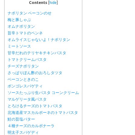
Contents
[
hide
]
ナポリタン ベーコンのせ
梅と豚しゃぶ
オムナポリタン
旨辛トマトのペンネ
オムライスじゃないよ！ナポリタン
ミートソース
甘辛だれのテリヤキチキンパスタ
トマトクリームパスタ
チーズナポリタン
さっぱりぽん酢のおろしタツタ
ベーコンときのこ
ボンゴレスパゲティ
ソースたっぷり生パスタ コーンクリーム
マルゲリータ風パスタ
とろけるチーズのトマトパスタ
北海道産マスカルポーネのトマトパスタ
鮭の旨塩バター
４種チーズのカルボナーラ
明太子スパゲディ