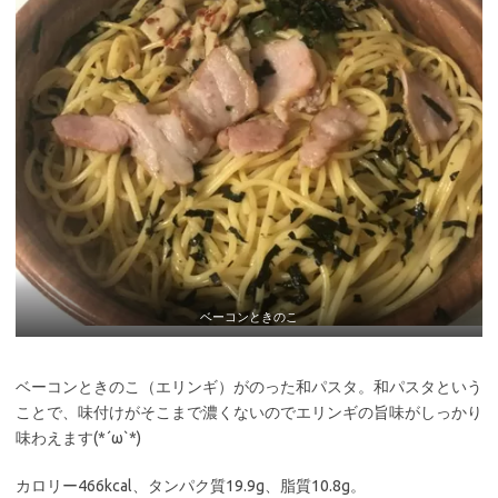
ベーコンときのこ
ベーコンときのこ（エリンギ）がのった和パスタ。和パスタという
ことで、味付けがそこまで濃くないのでエリンギの旨味がしっかり
味わえます(*´ω`*)
カロリー466kcal、タンパク質19.9g、脂質10.8g。