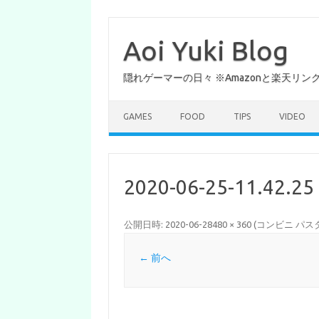
コ
ン
テ
Aoi Yuki Blog
ン
ツ
へ
隠れゲーマーの日々 ※Amazonと楽天リ
ス
キ
ッ
プ
GAMES
FOOD
TIPS
VIDEO
2020-06-25-11.42.25
公開日時:
2020-06-28
480 × 360
(
コンビニ パス
← 前へ