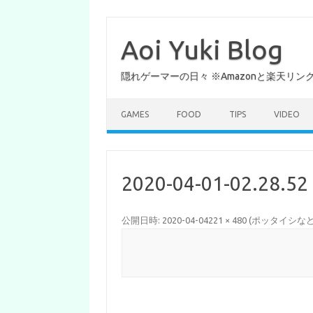
コ
ン
テ
Aoi Yuki Blog
ン
ツ
へ
隠れゲーマーの日々 ※Amazonと楽天リ
ス
キ
ッ
プ
GAMES
FOOD
TIPS
VIDEO
2020-04-01-02.28.52
公開日時:
2020-04-04
221 × 480
(
ポッタイシなど